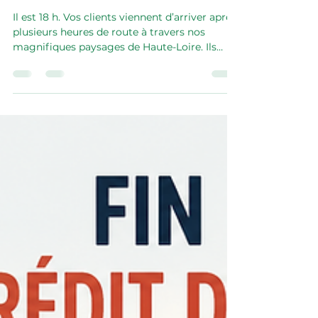
Haute-Loire ?
Il est 18 h. Vos clients viennent d’arriver après
plusieurs heures de route à travers nos
magnifiques paysages de Haute-Loire. Ils
déchargent leurs valises, découvrent votre
hébergement avec le sourire… puis une
question revient, presque systématiquement
: « Est-ce que nous pouvons recharger notre
voiture chez vous ce soir ? » Si vous gérez un
gîte ou une chambre d'hôtes autour du Puy-
en-Velay ou ailleurs en Haute-Loire, cette
question vous est déjà peut-être familière...et
s