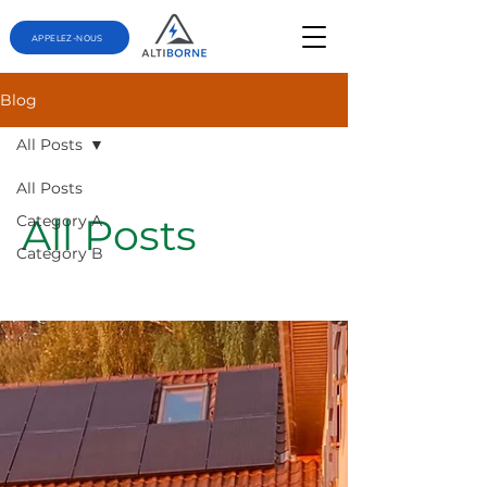
APPELEZ-NOUS
Blog
All Posts
All Posts
All Posts
Category A
Category B