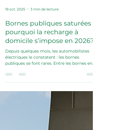
19 oct. 2025
3 min de lecture
Bornes publiques saturées :
pourquoi la recharge à
domicile s’impose en 2026?
Depuis quelques mois, les automobilistes
électriques le constatent : les bornes
publiques se font rares. Entre les bornes en
panne, les files d’attente et les emplacements
souvent occupés, la recharge devient parfois
un vrai défi. Ce phénomène touche aussi bien
les grandes villes que des territoires comme
la Haute-Loire ou la Loire, où le réseau public