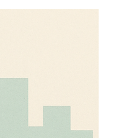
voiture électrique a pris fin en France,
comme l'indique le site officiel du Service
Public. Une annonce qui peut inquiéter
certains particuliers souhaitant passer à la
recharge à domicile. Pourtant, installer une
borne de recharge chez soi reste aujourd’hui
une solution pratique, confortable et rentable
sur le long terme. Des aides existent encore
pour les bornes de recharge Même sans cré